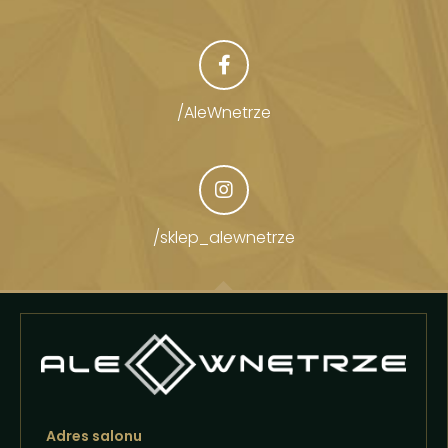
/AleWnetrze
/sklep_alewnetrze
Adres salonu