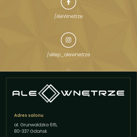
/AleWnetrze
/sklep_alewnetrze
Adres salonu
al. Grunwaldzka 615,
80-337 Gdańsk