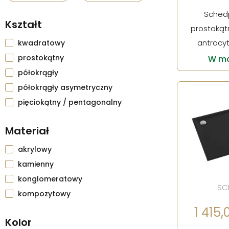
Schedp
Kształt
prostokątn
antracy
kwadratowy
prostokątny
W ma
półokrągły
półokrągły asymetryczny
pięciokątny / pentagonalny
Materiał
akrylowy
kamienny
konglomeratowy
SC
kompozytowy
1 415,0
Kolor