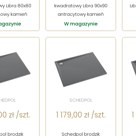
y Libra 80x80
kwadratowy Libra 90x90
Li
towy kamień
antracytowy kamień
gazynie
W magazynie
HEDPOL
SCHEDPOL
0 zł /szt.
1 179,00 zł /szt.
1
ol brodzik
Schedpol brodzik