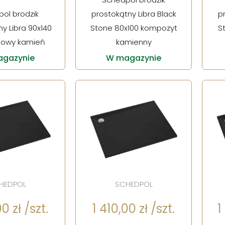
ol brodzik
prostokątny Libra Black
p
y Libra 90x140
Stone 80x100 kompozyt
S
towy kamień
kamienny
gazynie
W magazynie
HEDPOL
SCHEDPOL
0 zł /szt.
1 410,00 zł /szt.
1