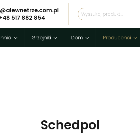
p@alewnetrze.com.pl
+48 517 882 854
chnia
Grzejniki
Dom
Producenci
Schedpol