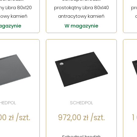
y Libra 80x120
prostokątny Libra 80x140
pr
towy kamień
antracytowy kamień
gazynie
W magazynie
HEDPOL
SCHEDPOL
0 zł /szt.
972,00 zł /szt.
1
Schedpol brodzik