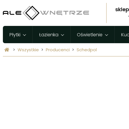
skle
Płytki
Łazienka
Oświetlenie
Ku
Wszystkie
Producenci
Schedpol