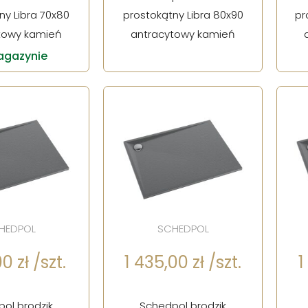
ny Libra 70x80
prostokątny Libra 80x90
pr
towy kamień
antracytowy kamień
gazynie
HEDPOL
SCHEDPOL
0 zł /szt.
1 435,00 zł /szt.
1
ol brodzik
Schedpol brodzik