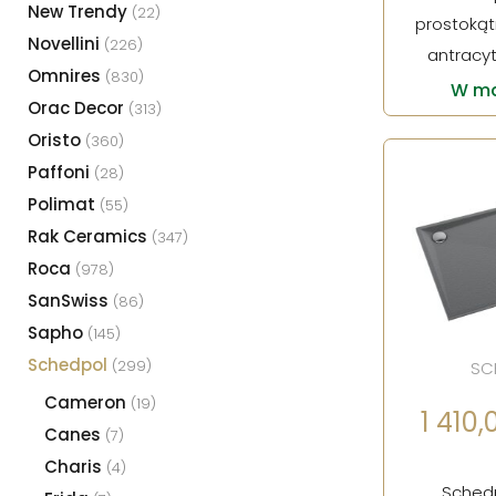
New Trendy
(22)
prostokąt
Novellini
(226)
antracy
Omnires
(830)
W ma
Orac Decor
(313)
Oristo
(360)
Paffoni
(28)
Polimat
(55)
Rak Ceramics
(347)
Roca
(978)
SanSwiss
(86)
Sapho
(145)
Schedpol
(299)
SC
Cameron
(19)
1 410,0
Canes
(7)
Charis
(4)
Schedp