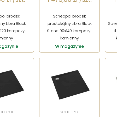
ol brodzik
Schedpol brodzik
ny Libra Black
prostokątny Libra Black
Sche
x120 kompozyt
Stone 90x140 kompozyt
Li
mienny
kamienny
gazynie
W magazynie
HEDPOL
SCHEDPOL