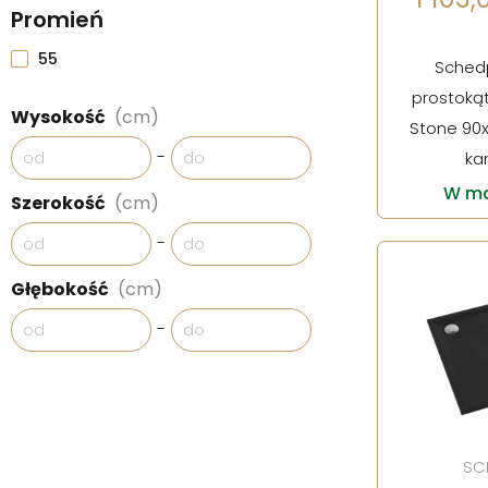
Promień
55
Schedp
prostokąt
Wysokość
(cm)
Stone 90
-
ka
W ma
Szerokość
(cm)
-
Głębokość
(cm)
-
SC