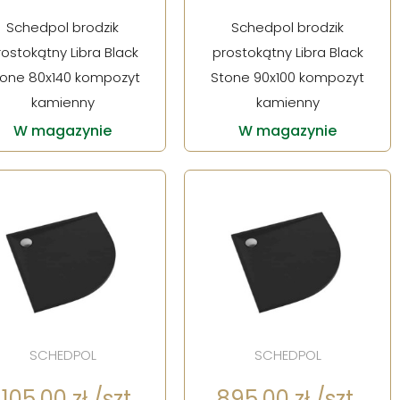
Schedpol brodzik
Schedpol brodzik
rostokątny Libra Black
prostokątny Libra Black
one 80x140 kompozyt
Stone 90x100 kompozyt
kamienny
kamienny
W magazynie
W magazynie
SCHEDPOL
SCHEDPOL
 105,00 zł /szt.
895,00 zł /szt.