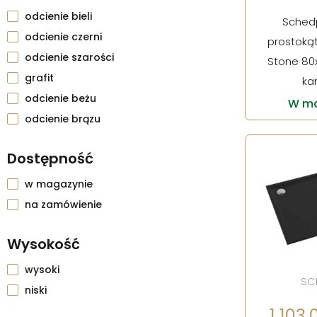
odcienie bieli
Schedp
odcienie czerni
prostokąt
odcienie szarości
Stone 80
grafit
ka
odcienie beżu
W ma
odcienie brązu
Dostępność
w magazynie
na zamówienie
Wysokość
wysoki
SC
niski
1 103,0