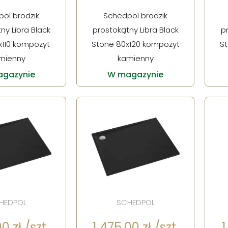
ol brodzik
Schedpol brodzik
ny Libra Black
prostokątny Libra Black
p
x110 kompozyt
Stone 80x120 kompozyt
St
mienny
kamienny
gazynie
W magazynie
HEDPOL
SCHEDPOL
0 zł /szt.
1 475,00 zł /szt.
1