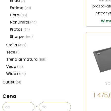
Erida
(7)
prostokątn
Estima
(20)
antracy
Libra
(65)
W ma
NonLimits
(44)
Protos
(74)
Sharper
(59)
Stella
(432)
Tece
(1)
Trend armatura
(185)
Vedo
(18)
Widax
(39)
Outlet
(51)
SC
1 475,0
Cena
-