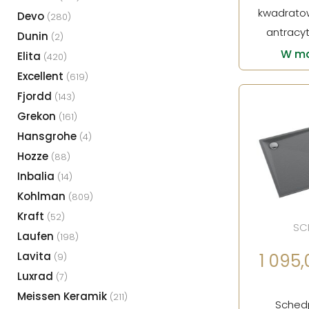
kwadratow
Devo
(280)
antracy
Dunin
(2)
W ma
Elita
(420)
Excellent
(619)
Fjordd
(143)
Grekon
(161)
Hansgrohe
(4)
Hozze
(88)
Inbalia
(14)
Kohlman
(809)
Kraft
(52)
SC
Laufen
(198)
Lavita
1 095,0
(9)
Luxrad
(7)
Meissen Keramik
(211)
Schedp