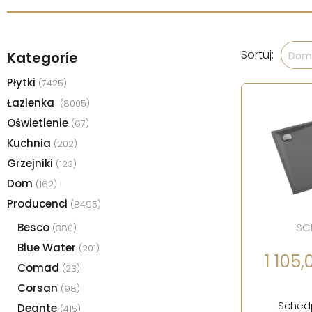
Sortuj:
Kategorie
Domy
Płytki
(7425)
Łazienka
(8005)
Oświetlenie
(67)
Kuchnia
(202)
Grzejniki
(123)
Dom
(162)
Producenci
(8495)
Besco
SC
(380)
Blue Water
(201)
1 105,0
Comad
(23)
Corsan
(98)
Schedp
Deante
(415)