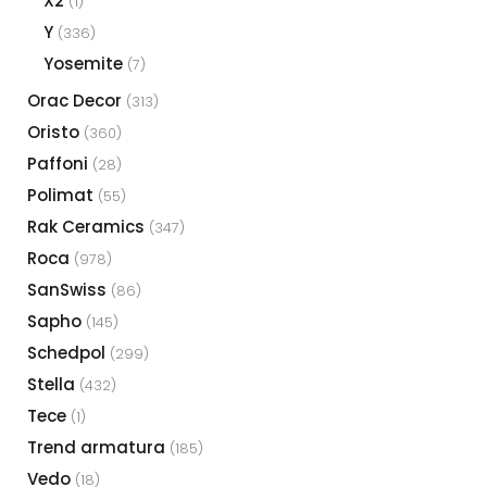
X2
(1)
Y
(336)
Yosemite
(7)
Orac Decor
(313)
Oristo
(360)
Paffoni
(28)
Polimat
(55)
Rak Ceramics
(347)
Roca
(978)
SanSwiss
(86)
Sapho
(145)
Schedpol
(299)
Stella
(432)
Tece
(1)
Trend armatura
(185)
Vedo
(18)