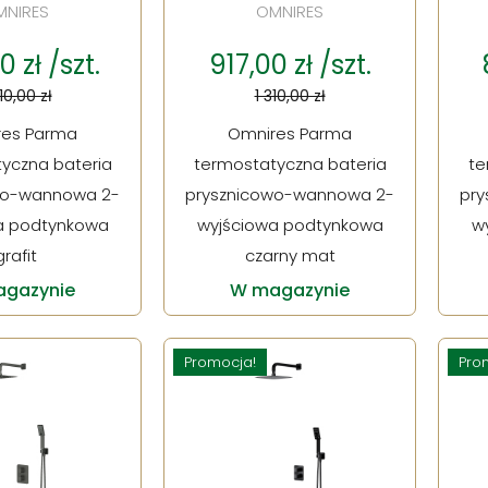
MNIRES
OMNIRES
 zł /szt.
917,00 zł /szt.
10,00 zł
1 310,00 zł
res Parma
Omnires Parma
yczna bateria
termostatyczna bateria
te
wo-wannowa 2-
prysznicowo-wannowa 2-
pr
a podtynkowa
wyjściowa podtynkowa
w
grafit
czarny mat
gazynie
W magazynie
Promocja!
Pro