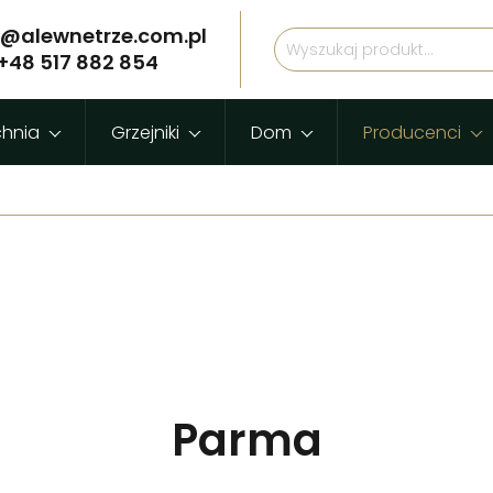
p@alewnetrze.com.pl
+48 517 882 854
chnia
Grzejniki
Dom
Producenci
Parma