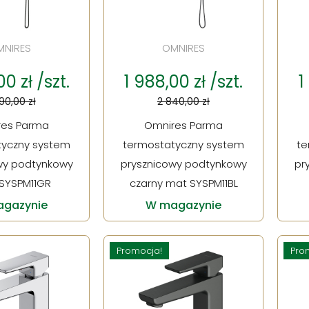
MNIRES
OMNIRES
0 zł /szt.
1 988,00 zł /szt.
1
90,00 zł
2 840,00 zł
res Parma
Omnires Parma
tyczny system
termostatyczny system
te
wy podtynkowy
prysznicowy podtynkowy
pr
 SYSPM11GR
czarny mat SYSPM11BL
gazynie
W magazynie
Promocja!
Pro