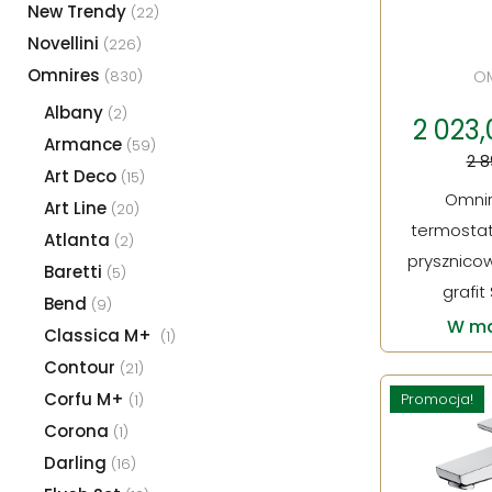
New Trendy
(22)
Novellini
(226)
Omnires
O
(830)
Albany
(2)
2 023,0
Armance
(59)
2 8
Art Deco
(15)
Omni
Art Line
(20)
termosta
Atlanta
(2)
prysznico
Baretti
(5)
grafit
Bend
(9)
W ma
Classica M+
(1)
Contour
(21)
Corfu M+
Promocja!
(1)
Corona
(1)
Darling
(16)