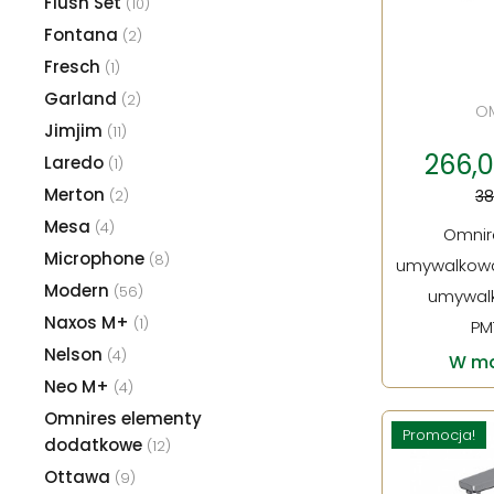
Flush Set
(10)
Fontana
(2)
Fresch
(1)
Garland
(2)
O
Jimjim
(11)
266,00
Laredo
(1)
Merton
(2)
38
Mesa
(4)
Omnir
Microphone
(8)
umywalkowa
Modern
(56)
umywal
Naxos M+
(1)
PM
Nelson
(4)
W ma
Neo M+
(4)
Omnires elementy
Promocja!
dodatkowe
(12)
Ottawa
(9)