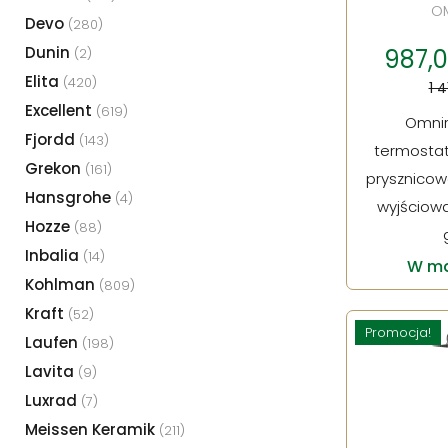
O
Devo
(280)
Dunin
987,00
(2)
Elita
(420)
1 4
Excellent
(619)
Omni
Fjordd
(143)
termostat
Grekon
(161)
prysznico
Hansgrohe
(4)
wyjściow
Hozze
(88)
Inbalia
(14)
W ma
Kohlman
(809)
Kraft
(52)
Promocja!
Laufen
(198)
Lavita
(9)
Luxrad
(7)
Meissen Keramik
(211)