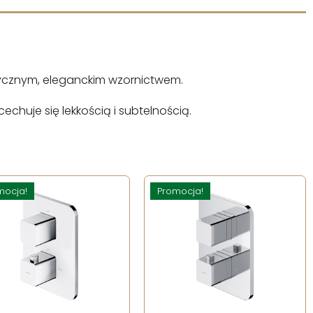
tycznym, eleganckim wzornictwem.
huje się lekkością i subtelnością.
mocja!
Promocja!