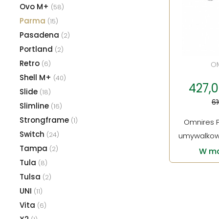
Ovo M+
(58)
Parma
(15)
Pasadena
(2)
Portland
(2)
Retro
(6)
O
Shell M+
(40)
427,00
Slide
(18)
61
Slimline
(16)
Strongframe
(1)
Omnires 
Switch
(24)
umywalkowa
Tampa
(2)
W ma
Tula
(8)
Tulsa
(2)
UNI
(11)
Vita
(6)