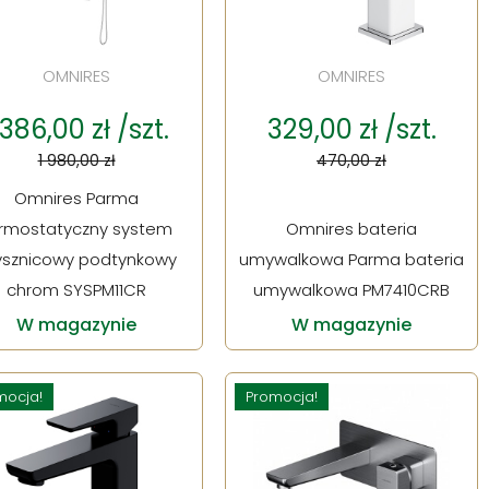
OMNIRES
OMNIRES
 386,00 zł /szt.
329,00 zł /szt.
1 980,00 zł
470,00 zł
Omnires Parma
rmostatyczny system
Omnires bateria
ysznicowy podtynkowy
umywalkowa Parma bateria
chrom SYSPM11CR
umywalkowa PM7410CRB
W magazynie
W magazynie
mocja!
Promocja!