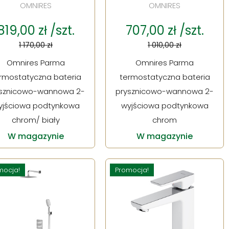
OMNIRES
OMNIRES
819,00 zł /szt.
707,00 zł /szt.
1 170,00 zł
1 010,00 zł
Omnires Parma
Omnires Parma
rmostatyczna bateria
termostatyczna bateria
ysznicowo-wannowa 2-
prysznicowo-wannowa 2-
yjściowa podtynkowa
wyjściowa podtynkowa
chrom/ biały
chrom
W magazynie
W magazynie
mocja!
Promocja!