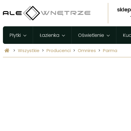
skle
Płytki
Łazienka
Oświetlenie
Ku
Wszystkie
Producenci
Omnires
Parma