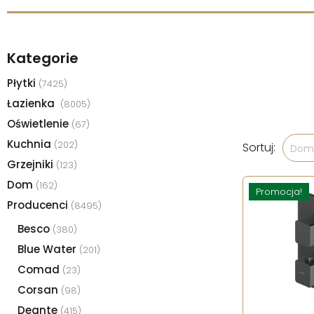
Kategorie
Płytki
(7425)
Łazienka
(8005)
Oświetlenie
(67)
Kuchnia
(202)
Sortuj:
Domy
Grzejniki
(123)
Dom
(162)
Promocja!
Producenci
(8495)
Besco
(380)
Blue Water
(201)
Comad
(23)
Corsan
(98)
Deante
(415)