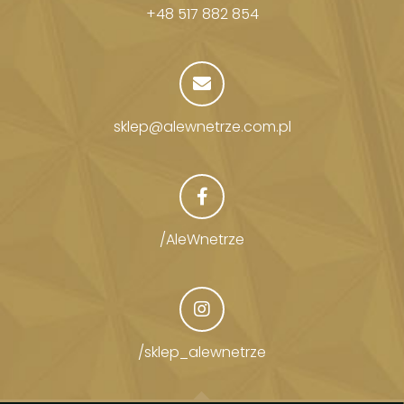
+48 517 882 854
sklep@alewnetrze.com.pl
/AleWnetrze
/sklep_alewnetrze