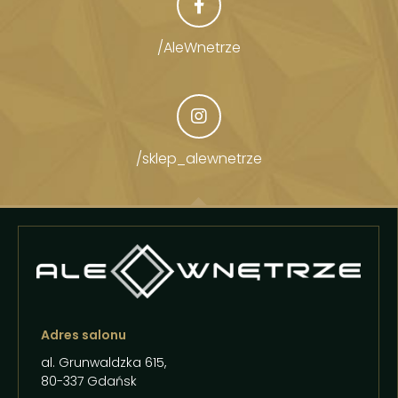
/AleWnetrze
/sklep_alewnetrze
Adres salonu
al. Grunwaldzka 615,
80-337 Gdańsk