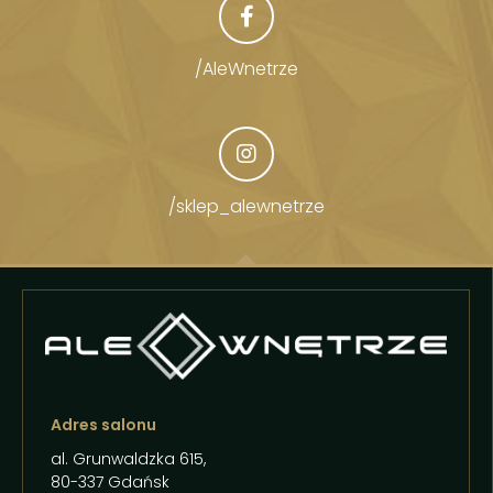
/AleWnetrze
/sklep_alewnetrze
Adres salonu
al. Grunwaldzka 615,
80-337 Gdańsk