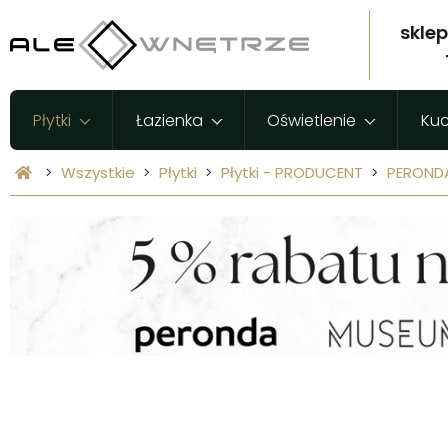
skle
Płytki
Łazienka
Oświetlenie
Ku
Wszystkie
Płytki
Płytki - PRODUCENT
PEROND