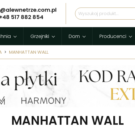
p@alewnetrze.com.pl
+48 517 882 854
chnia
Grzejniki
Dom
Producenci
A
MANHATTAN WALL
MANHATTAN WALL