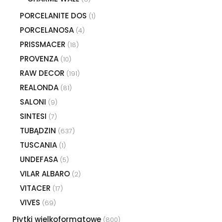
PORCELANITE DOS
(1)
PORCELANOSA
(4)
PRISSMACER
(18)
PROVENZA
(10)
RAW DECOR
(191)
REALONDA
(81)
SALONI
(9)
SINTESI
(7)
TUBĄDZIN
(637)
TUSCANIA
(1)
UNDEFASA
(5)
VILAR ALBARO
(2)
VITACER
(17)
VIVES
(69)
Płytki wielkoformatowe
(800)