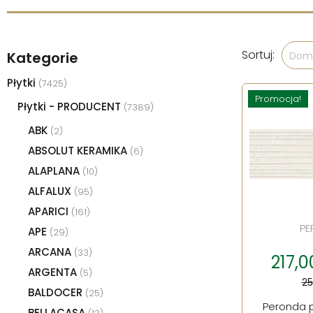
Sortuj:
Kategorie
Domy
Płytki
(7425)
Promocja!
Płytki - PRODUCENT
(7389)
ABK
(2)
ABSOLUT KERAMIKA
(6)
ALAPLANA
(10)
ALFALUX
(95)
APARICI
(161)
PE
APE
(29)
ARCANA
(33)
217,0
ARGENTA
(5)
25
BALDOCER
(25)
Peronda p
BELLACASA