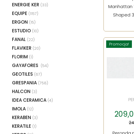
ENERGIE KER
(33)
Manhattan W
EQUIPE
(1157)
Shaped 3
ERGON
(15)
ESTUDIO
(10)
FANAL
(22)
Promocja!
FLAVIKER
(20)
FLORIM
(1)
GAYAFORES
(54)
GEOTILES
(67)
GRESPANIA
(758)
HALCON
(3)
PE
IDEA CERAMICA
(4)
IMOLA
(12)
209,0
KERABEN
(3)
24
KERATILE
(1)
Peronda p