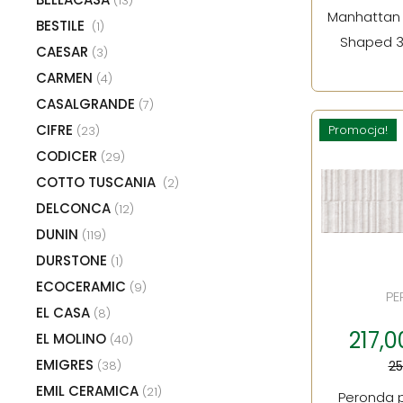
(13)
Manhattan 
BESTILE
(1)
Shaped 3
CAESAR
(3)
CARMEN
(4)
CASALGRANDE
(7)
CIFRE
Promocja!
(23)
CODICER
(29)
COTTO TUSCANIA
(2)
DELCONCA
(12)
DUNIN
(119)
DURSTONE
(1)
ECOCERAMIC
(9)
PE
EL CASA
(8)
217,0
EL MOLINO
(40)
EMIGRES
(38)
25
EMIL CERAMICA
(21)
Peronda p