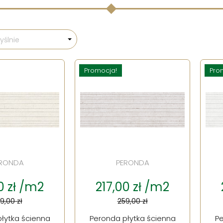
ślnie
Promocja!
Pro
RONDA
PERONDA
0 zł /m2
217,00 zł /m2
9,00 zł
259,00 zł
łytka ścienna
Peronda płytka ścienna
Pe