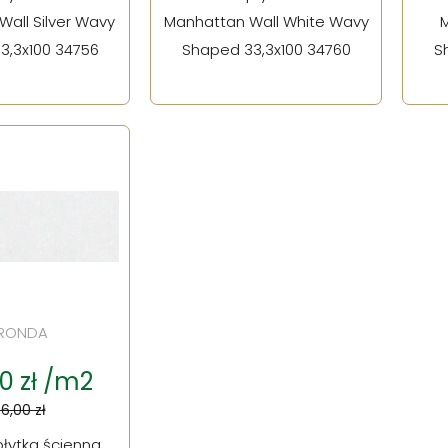
all Silver Wavy
Manhattan Wall White Wavy
M
3,3x100 34756
Shaped 33,3x100 34760
S
RONDA
0 zł /m2
6,00 zł
łytka ścienna