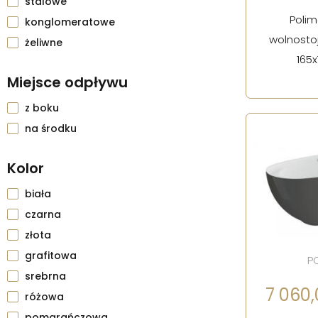
stalowe
Poli
konglomeratowe
wolnostoj
żeliwne
165x
Miejsce odpływu
z boku
na środku
Kolor
biała
czarna
złota
grafitowa
P
srebrna
7 060,0
różowa
pomarańczowa