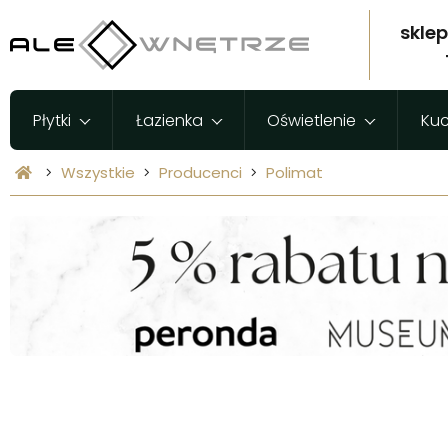
skle
Płytki
Łazienka
Oświetlenie
Ku
Wszystkie
Producenci
Polimat