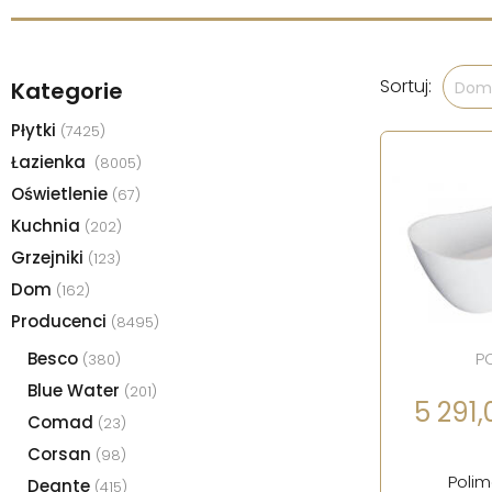
Sortuj:
Kategorie
Domy
Płytki
(7425)
Łazienka
(8005)
Oświetlenie
(67)
Kuchnia
(202)
Grzejniki
(123)
Dom
(162)
Producenci
(8495)
Besco
P
(380)
Blue Water
(201)
5 291,0
Comad
(23)
Corsan
(98)
Poli
Deante
(415)