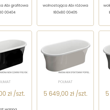
a Abi grafitowa
wolnostojąca Abi różowa
wol
80 00404
180x80 00405
OLIMAT
POLIMAT
0 zł /szt.
5 649,00 zł /szt.
5
mat wanna