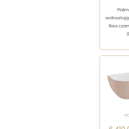
Poli
wolnostoją
Risa czar
P