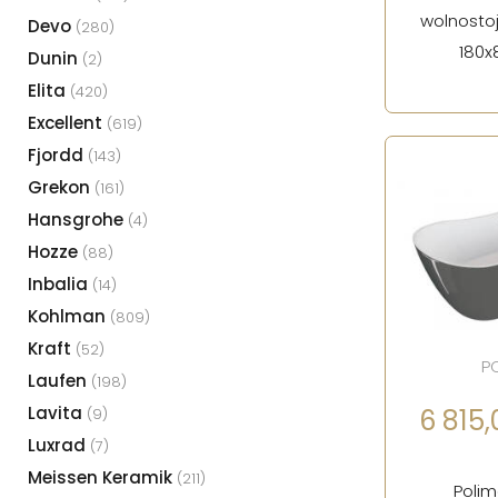
wolnostoj
Devo
(280)
180x
Dunin
(2)
Elita
(420)
Excellent
(619)
Fjordd
(143)
Grekon
(161)
Hansgrohe
(4)
Hozze
(88)
Inbalia
(14)
Kohlman
(809)
Kraft
(52)
P
Laufen
(198)
Lavita
6 815,0
(9)
Luxrad
(7)
Meissen Keramik
(211)
Poli