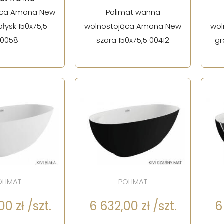
ąca Amona New
Polimat wanna
łysk 150x75,5
wolnostojąca Amona New
wol
00058
szara 150x75,5 00412
gr
OLIMAT
POLIMAT
0 zł /szt.
6 632,00 zł /szt.
6