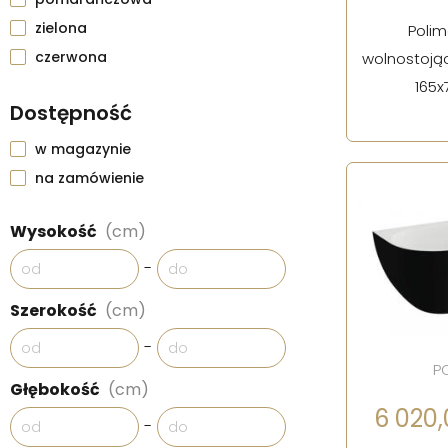
zielona
Poli
czerwona
wolnostojąc
165x
Dostępność
w magazynie
na zamówienie
Wysokość
(cm)
-
Szerokość
(cm)
-
P
Głębokość
(cm)
6 020,0
-