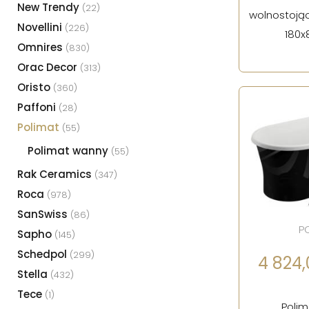
New Trendy
(22)
wolnostojąc
Novellini
(226)
180x
Omnires
(830)
Orac Decor
(313)
Oristo
(360)
Paffoni
(28)
Polimat
(55)
Polimat wanny
(55)
Rak Ceramics
(347)
Roca
(978)
SanSwiss
(86)
P
Sapho
(145)
Schedpol
(299)
4 824,0
Stella
(432)
Tece
(1)
Poli