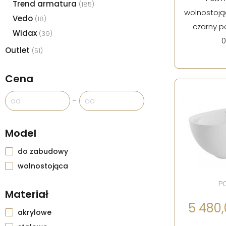
Trend armatura
(185)
wolnostoj
Vedo
(18)
czarny po
Widax
(39)
Outlet
(51)
Cena
-
Model
do zabudowy
wolnostojąca
P
Materiał
5 480,0
akrylowe