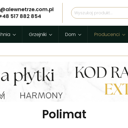
p@alewnetrze.com.pl
+48 517 882 854
chnia
Grzejniki
Dom
Producenci
Polimat