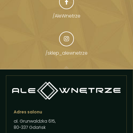
/AleWnetrze
/sklep_alewnetrze
Adres salonu
al. Grunwaldzka 615,
80-337 Gdańsk