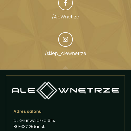
/AleWnetrze
/sklep_alewnetrze
Adres salonu
al. Grunwaldzka 615,
80-337 Gdańsk