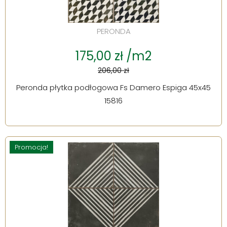
PERONDA
175,00 zł /m2
206,00 zł
Peronda płytka podłogowa Fs Damero Espiga 45x45
15816
Promocja!