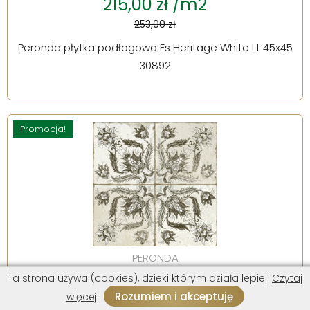
215,00 zł /m2
253,00 zł
Peronda płytka podłogowa Fs Heritage White Lt 45x45
30892
Promocja!
PERONDA
Ta strona używa (cookies), dzieki którym działa lepiej.
Czytaj
144,00 zł /m2
Rozumiem i akceptuję
więcej