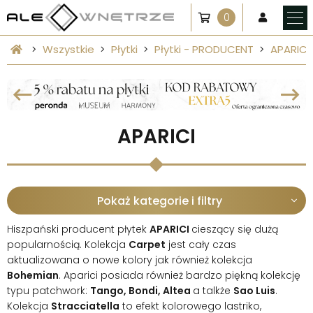
0
Wszystkie
Płytki
Płytki - PRODUCENT
APARICI
APARICI
Pokaż kategorie i filtry
Hiszpański producent płytek
APARICI
cieszący się dużą
popularnością. Kolekcja
Carpet
jest cały czas
aktualizowana o nowe kolory jak również kolekcja
Bohemian
. Aparici posiada również bardzo piękną kolekcję
typu patchwork:
Tango, Bondi, Altea
a talkże
Sao Luis
.
Kolekcja
Stracciatella
to efekt kolorowego lastriko,