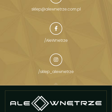
sklep@alewnetrze.com.pl
/AleWnetrze
/sklep_alewnetrze