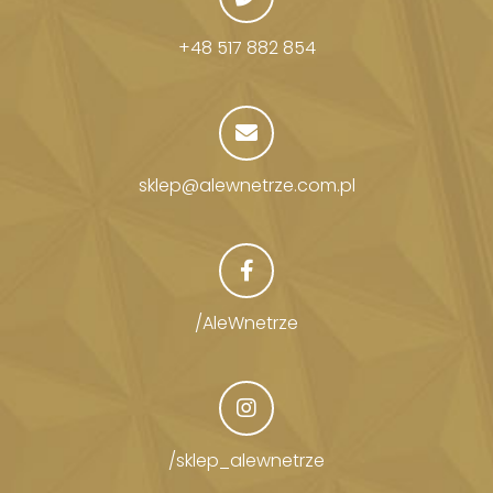
+48 517 882 854
sklep@alewnetrze.com.pl
/AleWnetrze
/sklep_alewnetrze