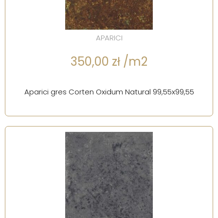
APARICI
350,00 zł /m2
Aparici gres Corten Oxidum Natural 99,55x99,55