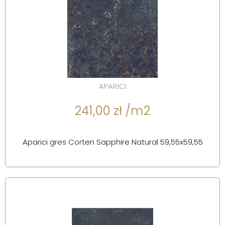
APARICI
241,00 zł /m2
Aparici gres Corten Sapphire Natural 59,55x59,55