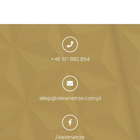
+48 517 882 854
sklep@alewnetrze.com.pl
/AleWnetrze