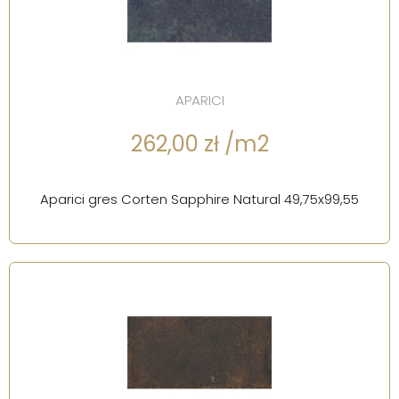
APARICI
262,00 zł /m2
Aparici gres Corten Sapphire Natural 49,75x99,55